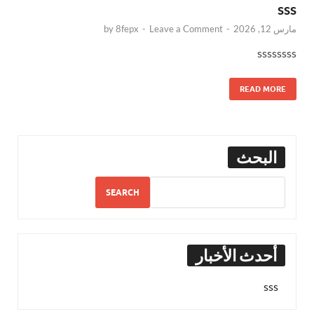
sss
مارس 12, 2026
-
Leave a Comment
-
8fepx
by
ssssssss
READ MORE
البحث
SEARCH
أحدث الأخبار
sss